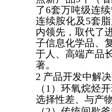
了
6
套万吨级连续
连续胺化及
5
套脂
内领先，取代了
子信息化学品、
于人、高端产品
著。
2
产品开发中解决
（
1
）环氧烷烃开
选择性差、与产
（
2
）传统间歇釜