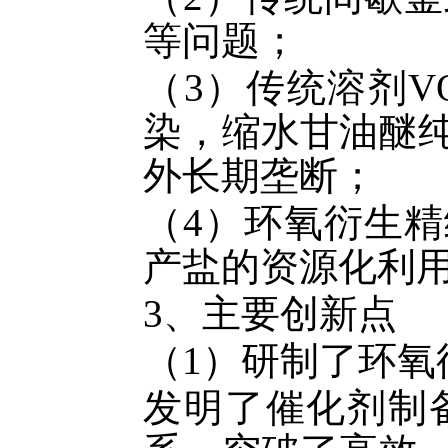
等问题；
（
3
）传统溶剂
V
染，缩水甘油醚
外长期垄断；
（
4
）环氧衍生精
产盐的资源化利
3
、主要创新点
（
1
）研制了环氧
发明了催化剂制