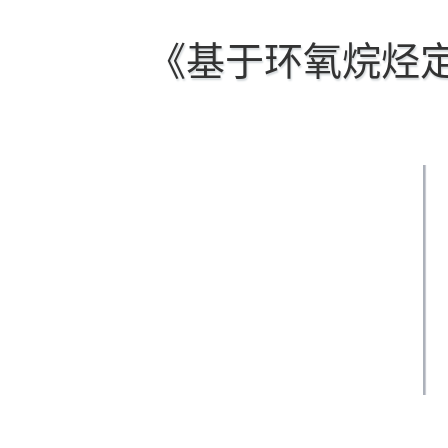
《
基于环氧烷烃